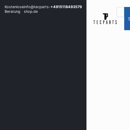
Kostenlose
info@tecparts-
+4915118493579
Beratung
shop.de