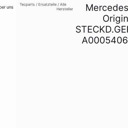
Mercedes
Tecparts
/
Ersatzteile
/
Alle
ber uns
Hersteller
Origin
STECKD.GE
A0005406