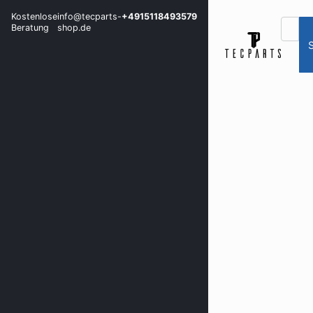
Kostenlose
info@tecparts-
+4915118493579
Beratung
shop.de