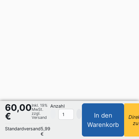
60,00
Inkl. 19%
Anzahl
MwSt.
€
zzgl.
In den
Dire
Versand
zu
Warenkorb
Standardversand
5,99
€