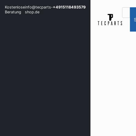
Kostenlose
info@tecparts-
+4915118493579
Beratung
shop.de