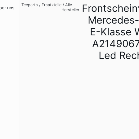
Frontschein
Tecparts
/
Ersatzteile
/
Alle
ber uns
Hersteller
Mercedes
E-Klasse 
A214906
Led Rec