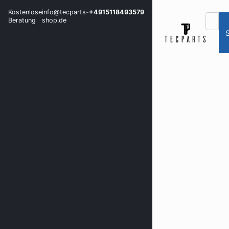
Kostenlose
info@tecparts-
+4915118493579
Beratung
shop.de