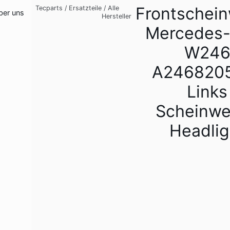
Frontschein
Tecparts
/
Ersatzteile
/
Alle
ber uns
Hersteller
Mercedes
W24
A246820
Links
Scheinwe
Headlig