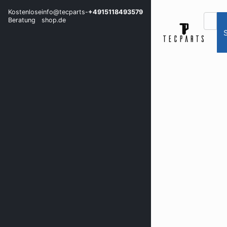
Kostenlose
info@tecparts-
+4915118493579
Beratung
shop.de