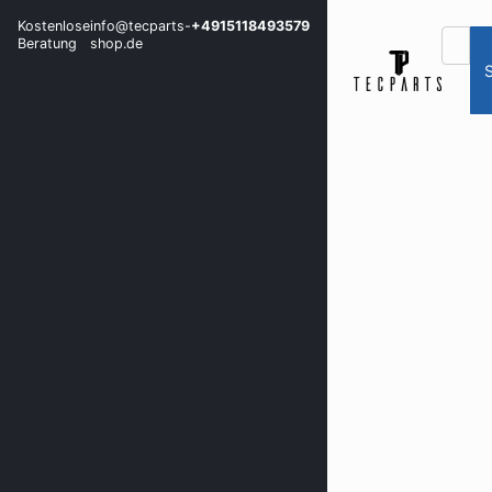
Kostenlose
info@tecparts-
+4915118493579
Beratung
shop.de