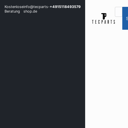
Kostenlose
info@tecparts-
+4915118493579
Beratung
shop.de