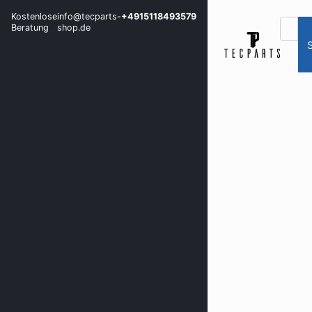
Kostenlose
info@tecparts-
+4915118493579
Beratung
shop.de