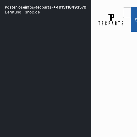
Kostenlose
info@tecparts-
+4915118493579
Beratung
shop.de