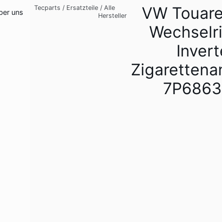
VW Touareg
Tecparts
/
Ersatzteile
/
Alle
ber uns
Hersteller
Wechselri
Invert
Zigarettena
7P6863