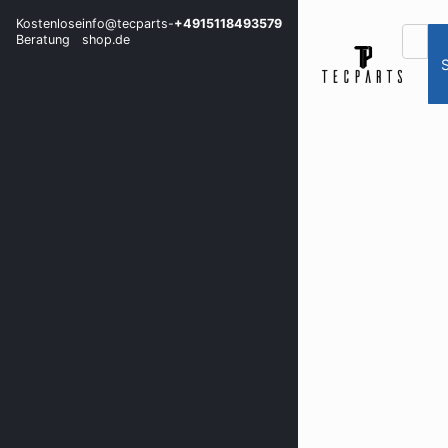
Kostenlose
info@tecparts-
+4915118493579
Beratung
shop.de