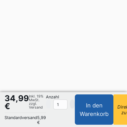
34,99
Inkl. 19%
Anzahl
MwSt.
€
zzgl.
In den
Dire
Versand
zu
Warenkorb
Standardversand
5,99
€