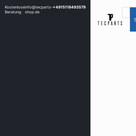
Kostenlose
info@tecparts-
+4915118493579
Beratung
shop.de