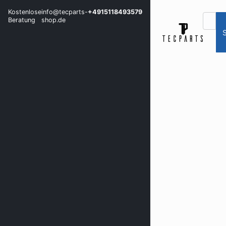
Kostenlose
info@tecparts-
+4915118493579
Beratung
shop.de