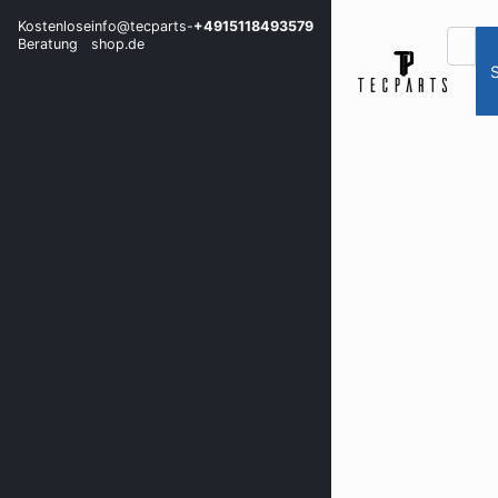
Kostenlose
info@tecparts-
+4915118493579
Beratung
shop.de