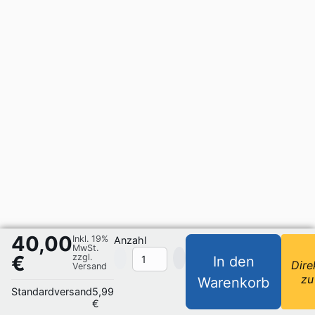
40,00
Inkl. 19%
Anzahl
MwSt.
€
zzgl.
In den
Dire
Versand
zu
Warenkorb
Standardversand
5,99
€