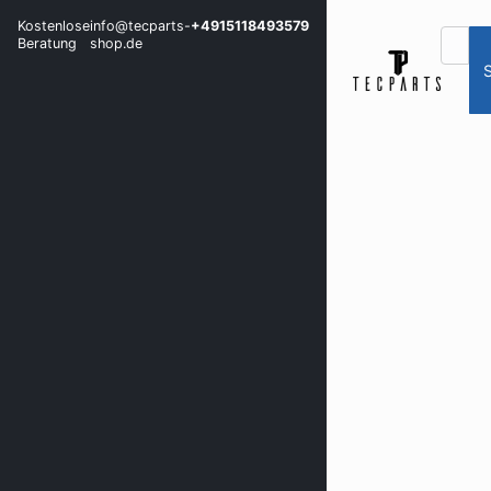
Kostenlose
info@tecparts-
+4915118493579
Beratung
shop.de