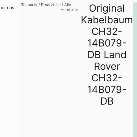
Original
Tecparts
/
Ersatzteile
/
Alle
ber uns
Hersteller
Kabelbaum
CH32-
14B079-
DB Land
Rover
CH32-
14B079-
DB