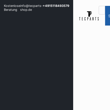
Kostenlose
info@tecparts-
+4915118493579
Beratung
shop.de