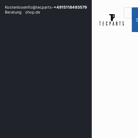
Kostenlose
info@tecparts-
+4915118493579
Beratung
shop.de