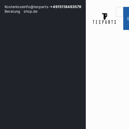
Kostenlose
info@tecparts-
+4915118493579
Beratung
shop.de