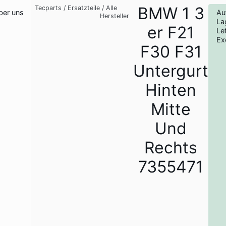
BMW 1 3
Tecparts
/
Ersatzteile
/
Alle
ber uns
Au
Hersteller
La
er F21
Le
Ex
F30 F31
Untergurt
Hinten
Mitte
Und
Rechts
7355471