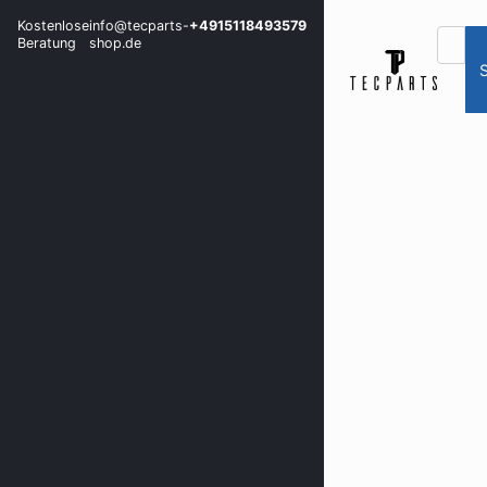
Kostenlose
info@tecparts-
+4915118493579
Beratung
shop.de