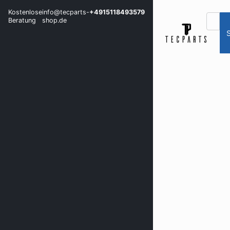
Kostenlose
info@tecparts-
+4915118493579
Beratung
shop.de