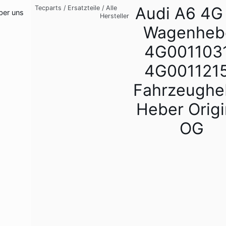
Audi A6 4G
Tecparts
/
Ersatzteile
/
Alle
ber uns
Hersteller
Wagenheb
4G001103
4G001121
Fahrzeughe
Heber Origi
OG