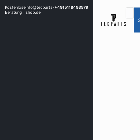
Kostenlose
info@tecparts-
+4915118493579
Beratung
shop.de